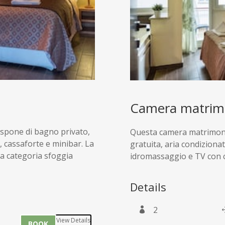
Camera matrimo
ispone di bagno privato,
Questa camera matrimonia
, cassaforte e minibar. La
gratuita, aria condiziona
ta categoria sfoggia
idromassaggio e TV con can
Details
2
View Details
BOOK