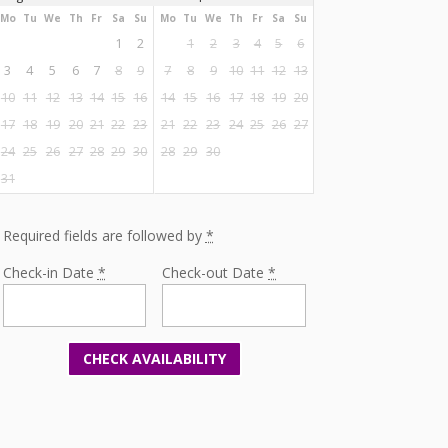
Mo
Tu
We
Th
Fr
Sa
Su
Mo
Tu
We
Th
Fr
Sa
Su
1
2
1
2
3
4
5
6
3
4
5
6
7
8
9
7
8
9
10
11
12
13
10
11
12
13
14
15
16
14
15
16
17
18
19
20
17
18
19
20
21
22
23
21
22
23
24
25
26
27
24
25
26
27
28
29
30
28
29
30
31
Required fields are followed by
*
Check-in Date
*
Check-out Date
*