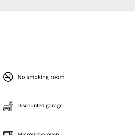
No smoking room
Discounted garage
Microwave oven