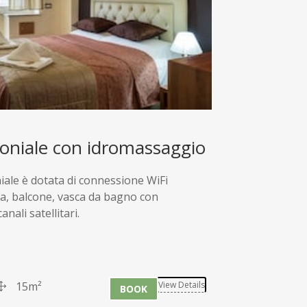
niale con idromassaggio
le è dotata di connessione WiFi
ta, balcone, vasca da bagno con
ali satellitari.
15m²
View Details
BOOK