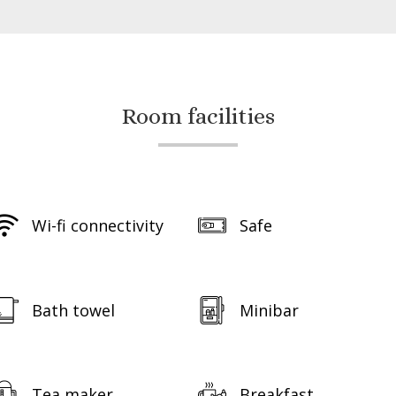
Room facilities
Wi-fi connectivity
Safe
Bath towel
Minibar
Tea maker
Breakfast