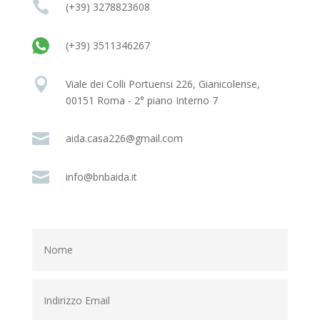

(+39) 3278823608
(+39) 3511346267

Viale dei Colli Portuensi 226, Gianicolense,
00151 Roma - 2° piano Interno 7

aida.casa226@gmail.com

info@bnbaida.it